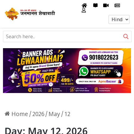
Home
/
2026
/
May
/
12
Day:
May 12, 2026