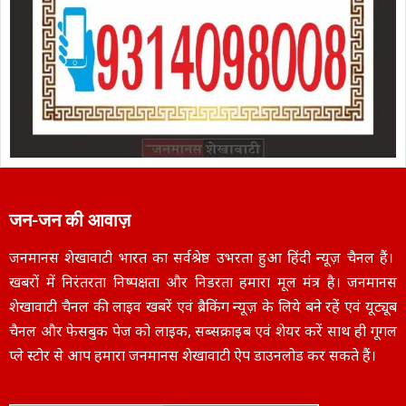
जन-जन की आवाज़
जनमानस शेखावाटी भारत का सर्वश्रेष्ठ उभरता हुआ हिंदी न्यूज़ चैनल हैं।
खबरों में निरंतरता निष्पक्षता और निडरता हमारा मूल मंत्र है। जनमानस
शेखावाटी चैनल की लाइव खबरें एवं ब्रैकिंग न्यूज़ के लिये बने रहें एवं यूट्यूब
चैनल और फेसबुक पेज को लाइक, सब्सक्राइब एवं शेयर करें साथ ही गूगल
प्ले स्टोर से आप हमारा जनमानस शेखावाटी ऐप डाउनलोड कर सकते हैं।