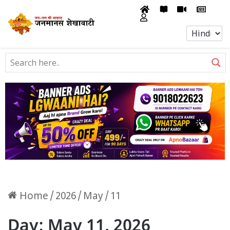
Home
/
2026
/
May
/
11
Day:
May 11, 2026