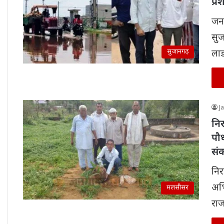
प्
जनम
सुज
सुजानगढ़
लाड
J
निर
पौ
सं
निर
अभि
मलसीसर
राज