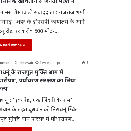
रशासनिक खींचतान से जनता परेशान
ानस शेखावाटी सवांददाता : गजराज शर्मा
ानगढ़ : शहर के डीएसपी कार्यालय के आगे
नूं रोड पर करीब 500 मीटर…
Read More »
anmanas Shekhawati
4 weeks ago
6
ाधनूं के राजपूत मुक्ति धाम में
धारोपण, पर्यावरण संरक्षण का लिया
कल्प
ाधनूं : ‘एक पेड़, एक जिंदगी के नाम’
यान के तहत बुधवार को निराधनूं स्थित
पूत मुक्ति धाम परिसर में पौधारोपण…