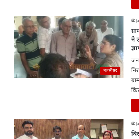
J
ग्र
ने
ज्ञ
जनम
निर
मलसीसर
ग्र
कि
J
बिस