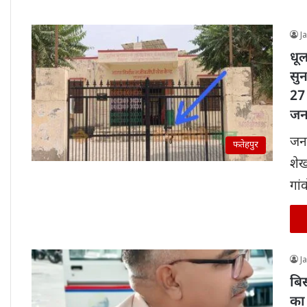
J
धूल
सुन
27 
जन
जन
फतेहपुर
शेख
गां
J
बि
का 