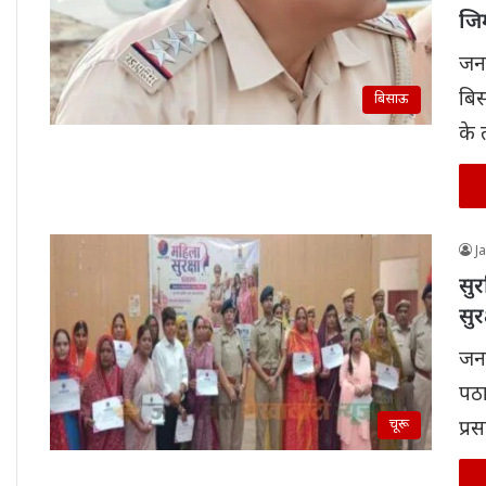
जिम
जन
बिस
बिसाऊ
के
J
सुर
सुर
जनम
पठा
चूरू
प्