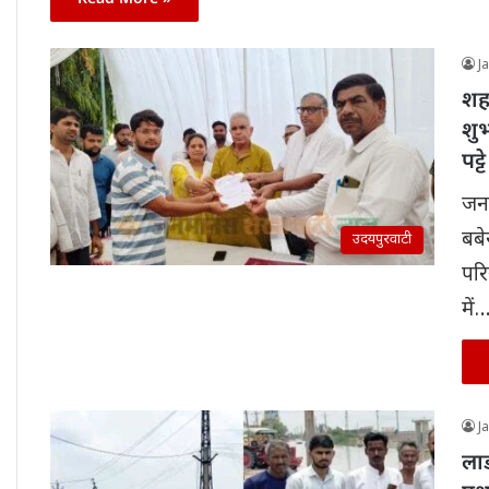
J
शहर
शु
पट्टे
जनम
बबे
उदयपुरवाटी
परि
में
J
ला