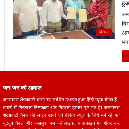
हु
जन
बिस
बिसाऊ
आय
मं
जन-जन की आवाज़
जनमानस शेखावाटी भारत का सर्वश्रेष्ठ उभरता हुआ हिंदी न्यूज़ चैनल हैं।
खबरों में निरंतरता निष्पक्षता और निडरता हमारा मूल मंत्र है। जनमानस
शेखावाटी चैनल की लाइव खबरें एवं ब्रैकिंग न्यूज़ के लिये बने रहें एवं
यूट्यूब चैनल और फेसबुक पेज को लाइक, सब्सक्राइब एवं शेयर करें