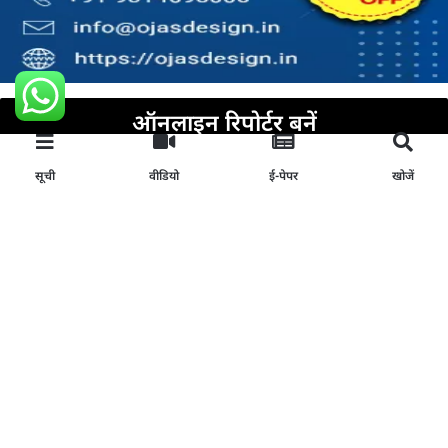
ऑनलाइन रिपोर्टर बनें
अभी अप्लाई करें
सूची
वीडियो
ई-पेपर
खोजें
Join Our News Channel