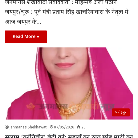
जनमानस शेखावाटी सवांददाता : मोहम्मद अली पठान
जयपुर/चूरू : पूर्व मंत्री प्रताप सिंह खाचरियावास के नेतृत्व में
आज जयपुर के…
Read More »
फतेहपुर
Janmanas Shekhawati
07/05/2026
23
सलाम ‘क्रांतिवीर’ बेटी को: महलों का ठाठ छोड़ माटी का