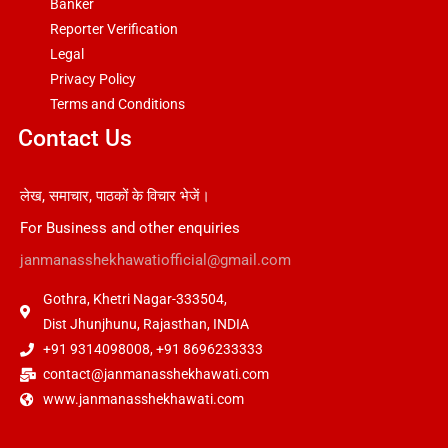
Banker
Reporter Verification
Legal
Privacy Policy
Terms and Conditions
Contact Us
लेख, समाचार, पाठकों के विचार भेजें।
For Business and other enquiries
janmanasshekhawatiofficial@gmail.com
Gothra, Khetri Nagar-333504,
Dist Jhunjhunu, Rajasthan, INDIA
+91 9314098008, +91 8696233333
contact@janmanasshekhawati.com
www.janmanasshekhawati.com