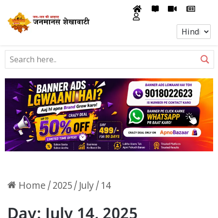
Home
/
2025
/
July
/
14
Day:
July 14, 2025