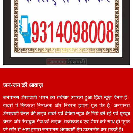
जन-जन की आवाज़
जनमानस शेखावाटी भारत का सर्वश्रेष्ठ उभरता हुआ हिंदी न्यूज़ चैनल हैं।
खबरों में निरंतरता निष्पक्षता और निडरता हमारा मूल मंत्र है। जनमानस
शेखावाटी चैनल की लाइव खबरें एवं ब्रैकिंग न्यूज़ के लिये बने रहें एवं यूट्यूब
चैनल और फेसबुक पेज को लाइक, सब्सक्राइब एवं शेयर करें साथ ही गूगल
प्ले स्टोर से आप हमारा जनमानस शेखावाटी ऐप डाउनलोड कर सकते हैं।