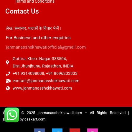
Terms and Conditions
Contact Us
लेख, समाचार, पाठकों के विचार भेजें।
For Business and other enquiries
janmanasshekhawatiofficial@gmail.com
Gothra, Khetri Nagar-333504,
Dist Jhunjhunu, Rajasthan, INDIA
+91 9314098008, +91 8696233333
contact@janmanasshekhawati.com
www.janmanasshekhawati.com
Copyright © 2025
janmanasshekhawati.com
– All Rights Reserved |
Designed by
csskart.com