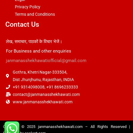
Privacy Policy
Terms and Conditions
Contact Us
लेख, समाचार, पाठकों के विचार भेजें।
For Business and other enquiries
janmanasshekhawatiofficial@gmail.com
Gothra, Khetri Nagar-333504,
Dist Jhunjhunu, Rajasthan, INDIA
+91 9314098008, +91 8696233333
contact@janmanasshekhawati.com
www.janmanasshekhawati.com
Copyright © 2025
janmanasshekhawati.com
– All Rights Reserved |