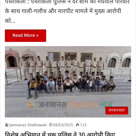
पचेरीकलां : पचेरीकलां पुलिस ने देर शाम को मेघवाल परिवार
के साथ गाली-गलौच और मारपीट मामले में मुख्य आरोपी
को…
Read More »
सरदारशहर
Janmanas Shekhawati
08/03/2025
123
विशेष अभियान में चूरू पुलिस ने 30 आरोपी किए