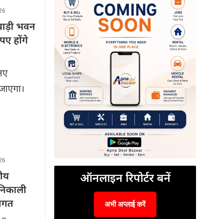
26
नबाड़ी भवन
पए होंगे
 नए
 जाएगा।
26
सीय
ऑनलाइन रिपोर्टर बनें
निकाली
वागत
अभी अप्लाई करें