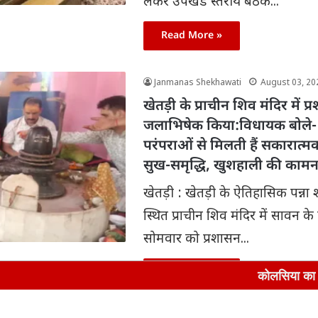
लेकर उपखंड स्तरीय बैठक...
Read More »
Janmanas Shekhawati
August 03, 20
खेतड़ी के प्राचीन शिव मंदिर में प्
जलाभिषेक किया:विधायक बोले- 
परंपराओं से मिलती हैं सकारात्मक
सुख-समृद्धि, खुशहाली की कामन
खेतड़ी : खेतड़ी के ऐतिहासिक पन्ना
स्थित प्राचीन शिव मंदिर में सावन के
सोमवार को प्रशासन...
Read More »
कोलसिया का वीर सपूत पंचतत्व में 