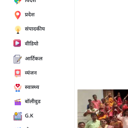
विदेश
प्रदेश
संपादकीय
वीडियो
आर्टिकल
व्यंजन
स्वास्थ्य
बॉलीवुड
G.K