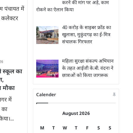
करने की मांग पर अड़े, काम
म पंचायत में
रोकने का ऐलान किया
 कलेक्टर
40 करोड़ के साइबर फ्रॉड का
खुलासा, मुकुंदगढ़ का ई-मित्र
संचालक गिरफ्तार
महिला सुरक्षा संकल्प अभियान
26
के तहत आईजी के.बी. वंदना ने
े स्कूल का
छात्राओं को किया जागरूक
ण,
ा मौका
Calender
गर में
न का
August 2026
िया।...
M
T
W
T
F
S
S