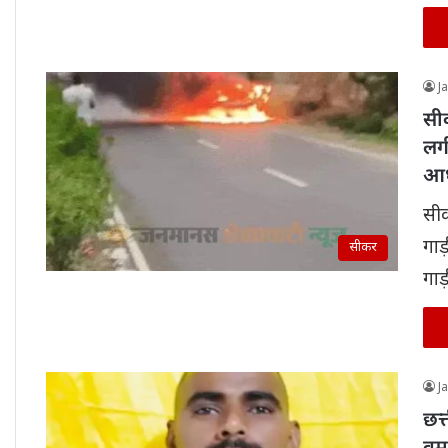
J
सीक
लग
आधे
सीक
गाड
सीकर
गाड
J
छत्