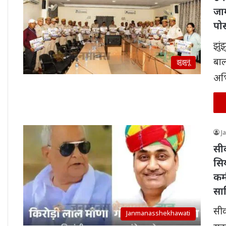
जा
पो
झुं
बाल
झुंझुनूं
अभ
J
सीक
सिय
कम
साब
सीक
Janmanasshekhawati