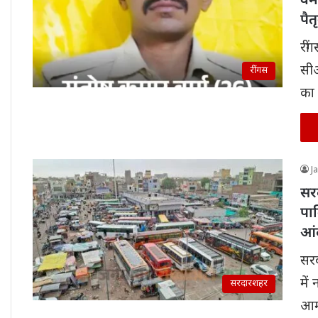
वर्
पैत
रीं
सी
रींगस
का 
J
सरद
पार
आं
सरद
में 
सरदारशहर
आ