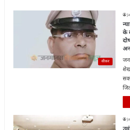
J
न्
के
दोष
अन
जन
सीकर
शेख
सकत
जि
J
उम