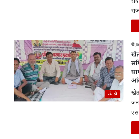
सदस
रा
J
खेत
सम
साम
आं
खेत
खेतड़ी
जन
एस