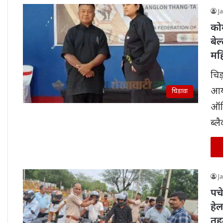
J
कोम
बे
मह
चिड
आयो
चिड़ावा
ऑफि
ब्ल
J
पचे
हे
तह