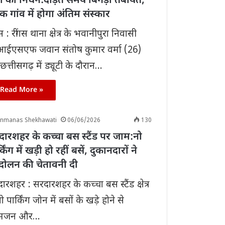
मा का निधन:दौड़ते समय बिगड़ी तबीयत,
ृक गांव में होगा अंतिम संस्कार
गस : रींगस थाना क्षेत्र के भवानीपुरा निवासी
आईएसएफ जवान संतोष कुमार वर्मा (26)
छत्तीसगढ़ में ड्यूटी के दौरान…
Read More »
anmanas Shekhawati
06/06/2026
130
ारशहर के कच्चा बस स्टैंड पर जाम:नो
्किंग में खड़ी हो रहीं बसें, दुकानदारों ने
दोलन की चेतावनी दी
ारशहर : सरदारशहर के कच्चा बस स्टैंड क्षेत्र
नो पार्किंग जोन में बसों के खड़े होने से
मजन और…