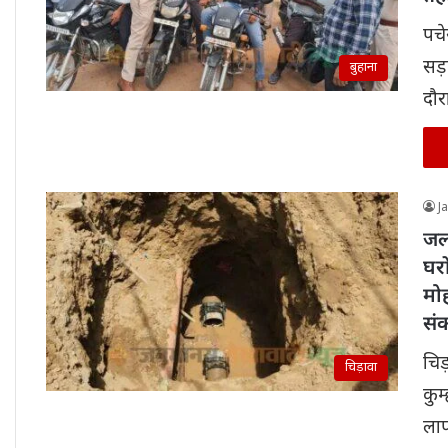
पचे
सड
बुहाना
दौर
J
जल
घरो
मो
सं
चिड
चिड़ावा
कुम
ला