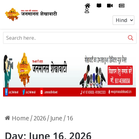
Home
/
2026
/
June
/
16
Day:
June 16, 2026