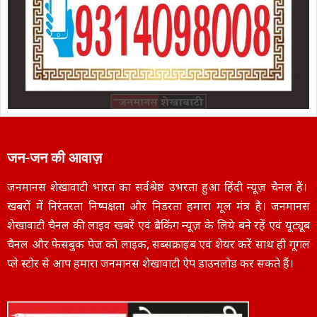
जन-जन की आवाज़
जनमानस शेखावाटी भारत का सर्वश्रेष्ठ उभरता हुआ हिंदी न्यूज़ चैनल हैं।
खबरों में निरंतरता निष्पक्षता और निडरता हमारा मूल मंत्र है। जनमानस
शेखावाटी चैनल की लाइव खबरें एवं ब्रैकिंग न्यूज़ के लिये बने रहें एवं यूट्यूब
चैनल और फेसबुक पेज को लाइक, सब्सक्राइब एवं शेयर करें साथ ही गूगल
प्ले स्टोर से आप हमारा जनमानस शेखावाटी ऐप डाउनलोड कर सकते हैं।