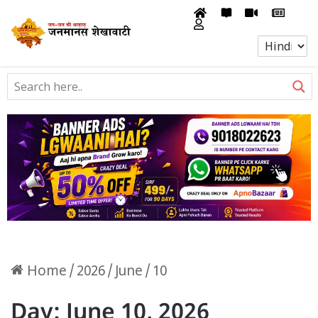
Home
/
2026
/
June
/
10
Day:
June 10, 2026