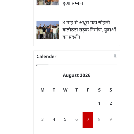
हुआ सम्मान
8 माह से अधूरा पड़ा सोहली-
कलोठड़ा सड़क निर्माण, युवाओं
का प्रदर्शन
Calender
August 2026
M
T
W
T
F
S
S
1
2
3
4
5
6
7
8
9