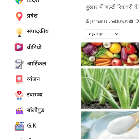
विदेश
बुखार में जल्दी रिकवरी क
प्रदेश
Janmanas Shekhawati
संपादकीय
वीडियो
आर्टिकल
व्यंजन
स्वास्थ्य
बॉलीवुड
G.K