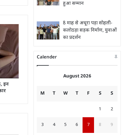
हुआ सम्मान
8 माह से अधूरा पड़ा सोहली-
कलोठड़ा सड़क निर्माण, युवाओं
का प्रदर्शन
Calender
August 2026
क, इन
कार
M
T
W
T
F
S
S
1
2
3
4
5
6
7
8
9