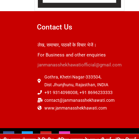
Contact Us
लेख, समाचार, पाठकों के विचार भेजें।
For Business and other enquiries
janmanasshekhawatiofficial@gmail.com
Gothra, Khetri Nagar-333504,
Dist Jhunjhunu, Rajasthan, INDIA
+91 9314098008, +91 8696233333
contact@janmanasshekhawati.com
www.janmanasshekhawati.com