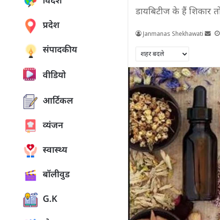
विदेश
डायबिटीज के हैं शिकार तो
प्रदेश
Janmanas Shekhawati
संपादकीय
वीडियो
आर्टिकल
व्यंजन
स्वास्थ्य
बॉलीवुड
G.K