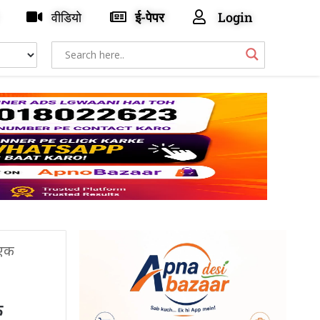
वीडियो
ई-पेपर
Login
 एक
क