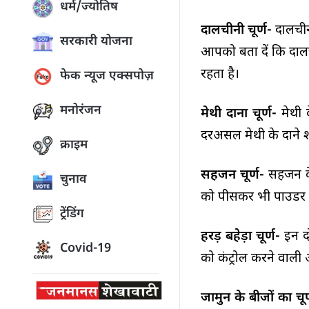
धर्म/ज्योतिष
दालचीनी चूर्ण-
दालचीन
सरकारी योजना
आपको बता दें कि दालच
रहता है।
फेक न्यूज एक्सपोज़
मनोरंजन
मेथी दाना चूर्ण-
मेथी
दरअसल मेथी के दाने शरी
क्राइम
सहजन चूर्ण-
सहजन के
चुनाव
को पीसकर भी पाउडर के
ट्रेंडिंग
हरड़ बहेड़ा चूर्ण-
इन द
Covid-19
को कंट्रोल करने वाली 
जामुन के बीजों का चूर