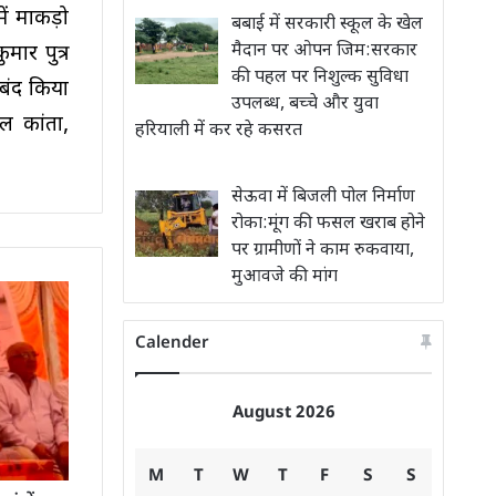
ं माकड़ो
बबाई में सरकारी स्कूल के खेल
मैदान पर ओपन जिम:सरकार
मार पुत्र
की पहल पर निशुल्क सुविधा
बंद किया
उपलब्ध, बच्चे और युवा
ल कांता,
हरियाली में कर रहे कसरत
सेऊवा में बिजली पोल निर्माण
रोका:मूंग की फसल खराब होने
पर ग्रामीणों ने काम रुकवाया,
मुआवजे की मांग
Calender
August 2026
M
T
W
T
F
S
S