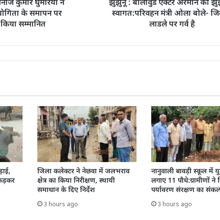
नोज कुमार घुमरिया ने
झुंझुनूं : बॉलीवुड एक्टर अरमान का झुंझुन
तियोगिता के समापन पर
स्वागत:परिवहन मंत्री ओला बोले- जिल
 किया सम्मानित
लाडले पर गर्व है
़ाई,
जिला कलेक्टर ने नेछवा में जलभराव
नानुवाली बावड़ी स्कूल में य
पकड़कर
क्षेत्र का किया निरीक्षण, स्थायी
लगाए 11 पौधे:ग्रामीणों ने
समाधान के दिए निर्देश
पर्यावरण संरक्षण का संकल
3 hours ago
3 hours ago