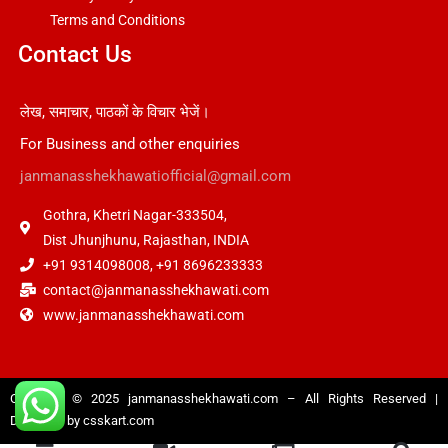
Terms and Conditions
Contact Us
लेख, समाचार, पाठकों के विचार भेजें।
For Business and other enquiries
janmanasshekhawatiofficial@gmail.com
Gothra, Khetri Nagar-333504,
Dist Jhunjhunu, Rajasthan, INDIA
+91 9314098008, +91 8696233333
contact@janmanasshekhawati.com
www.janmanasshekhawati.com
Copyright © 2025
janmanasshekhawati.com
– All Rights Reserved |
Designed by
csskart.com