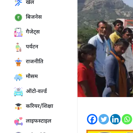
खेल
बिजनेस
गैजेट्स
पर्यटन
राजनीति
मौसम
ऑटो-वर्ल्ड
करियर/शिक्षा
लाइफस्टाइल