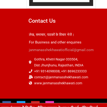
Contact Us
लेख, समाचार, पाठकों के विचार भेजें।
For Business and other enquiries
janmanasshekhawatiofficial@gmail.com
Gothra, Khetri Nagar-333504,
Dist Jhunjhunu, Rajasthan, INDIA
+91 9314098008, +91 8696233333
contact@janmanasshekhawati.com
www.janmanasshekhawati.com