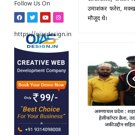
Follow Us On
उमाशंकर फरेरा, मक्ख
मौजूद थे।
https://ojasdesign.in
अरुणाचल प्रदेश : शह
हेलीकॉप्टर क्रैश, उ
जकीउद्दीन सहि