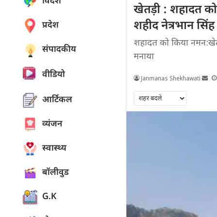
विदेश
खेतड़ी : शहादत को 
शहीद नेत्रभान सि
प्रदेश
शहादत को किया नमन:खेतड
संपादकीय
मनाया
वीडियो
Janmanas Shekhawati
आर्टिकल
व्यंजन
स्वास्थ्य
बॉलीवुड
G.K