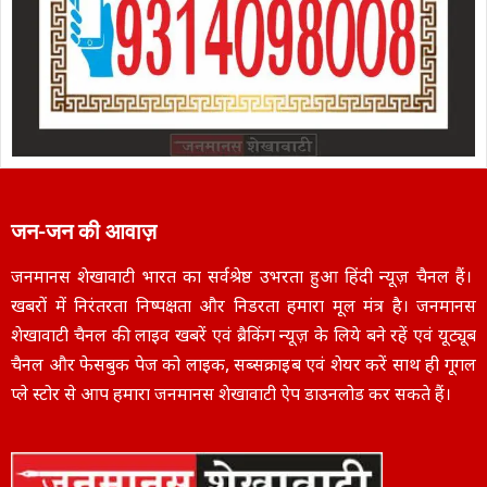
जन-जन की आवाज़
जनमानस शेखावाटी भारत का सर्वश्रेष्ठ उभरता हुआ हिंदी न्यूज़ चैनल हैं।
खबरों में निरंतरता निष्पक्षता और निडरता हमारा मूल मंत्र है। जनमानस
शेखावाटी चैनल की लाइव खबरें एवं ब्रैकिंग न्यूज़ के लिये बने रहें एवं यूट्यूब
चैनल और फेसबुक पेज को लाइक, सब्सक्राइब एवं शेयर करें साथ ही गूगल
प्ले स्टोर से आप हमारा जनमानस शेखावाटी ऐप डाउनलोड कर सकते हैं।