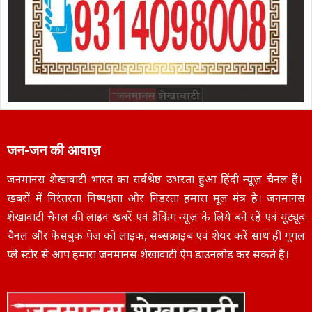
जन-जन की आवाज़
जनमानस शेखावाटी भारत का सर्वश्रेष्ठ उभरता हुआ हिंदी न्यूज़ चैनल हैं।
खबरों में निरंतरता निष्पक्षता और निडरता हमारा मूल मंत्र है। जनमानस
शेखावाटी चैनल की लाइव खबरें एवं ब्रैकिंग न्यूज़ के लिये बने रहें एवं यूट्यूब
चैनल और फेसबुक पेज को लाइक, सब्सक्राइब एवं शेयर करें साथ ही गूगल
प्ले स्टोर से आप हमारा जनमानस शेखावाटी ऐप डाउनलोड कर सकते हैं।