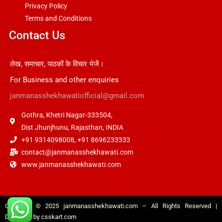
Privacy Policy
Terms and Conditions
Contact Us
लेख, समाचार, पाठकों के विचार भेजें।
For Business and other enquiries
janmanasshekhawatiofficial@gmail.com
Gothra, Khetri Nagar-333504,
Dist Jhunjhunu, Rajasthan, INDIA
+91 9314098008, +91 8696233333
contact@janmanasshekhawati.com
www.janmanasshekhawati.com
Copyright © 2025
janmanasshekhawati.com
– All Rights Reserved |
Designed by
csskart.com