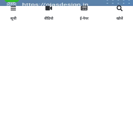
सूची
वीडियो
ई-पेपर
खोजें
ऑनलाइन रिपोर्टर बनें
अभी अप्लाई करें
Join Our News Channel