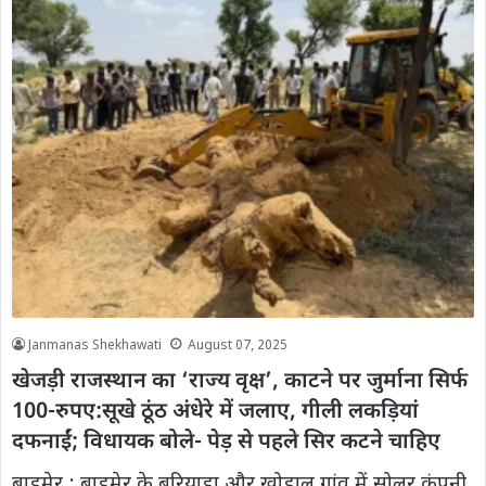
Janmanas Shekhawati
August 07, 2025
खेजड़ी राजस्थान का ‘राज्य वृक्ष’, काटने पर जुर्माना सिर्फ
100-रुपए:सूखे ठूंठ अंधेरे में जलाए, गीली लकड़ियां
दफनाईं; विधायक बोले- पेड़ से पहले सिर कटने चाहिए
बाड़मेर : बाड़मेर के बरियाड़ा और खोड़ाल गांव में सोलर कंपनी