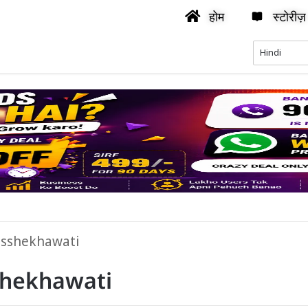
होम
स्टोरीज़
sshekhawati
hekhawati