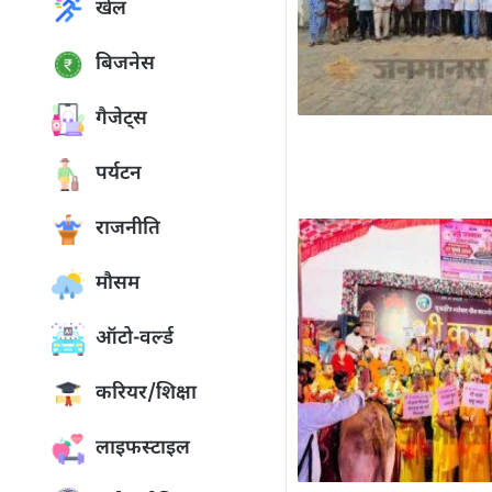
खेल
बिजनेस
गैजेट्स
पर्यटन
राजनीति
मौसम
ऑटो-वर्ल्ड
करियर/शिक्षा
लाइफस्टाइल