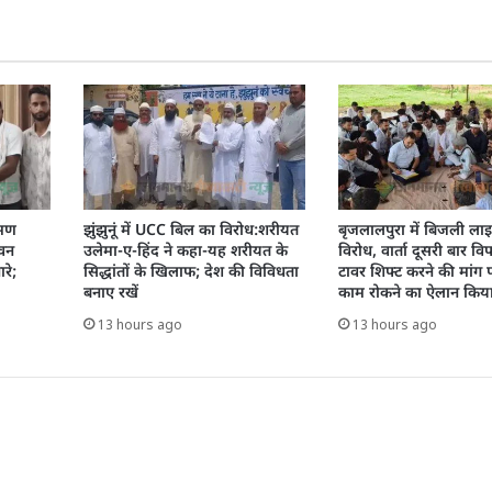
रमण
झुंझुनूं में UCC बिल का विरोध:शरीयत
बृजलालपुरा में बिजली ला
 वन
उलेमा-ए-हिंद ने कहा-यह शरीयत के
विरोध, वार्ता दूसरी बार वि
रे;
सिद्धांतों के खिलाफ; देश की विविधता
टावर शिफ्ट करने की मांग प
बनाए रखें
काम रोकने का ऐलान किय
13 hours ago
13 hours ago