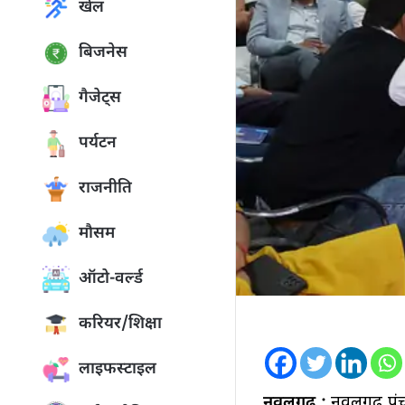
खेल
बिजनेस
गैजेट्स
पर्यटन
राजनीति
मौसम
ऑटो-वर्ल्ड
करियर/शिक्षा
लाइफस्टाइल
नवलगढ :
नवलगढ़ पंचाय