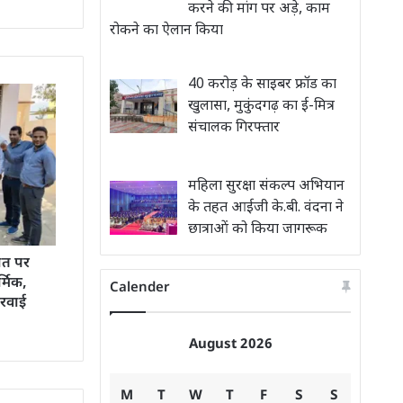
करने की मांग पर अड़े, काम
रोकने का ऐलान किया
40 करोड़ के साइबर फ्रॉड का
खुलासा, मुकुंदगढ़ का ई-मित्र
संचालक गिरफ्तार
महिला सुरक्षा संकल्प अभियान
के तहत आईजी के.बी. वंदना ने
छात्राओं को किया जागरूक
ौत पर
्मिक,
Calender
करवाई
August 2026
M
T
W
T
F
S
S