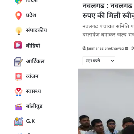
विदेश
नवलगढ : नवलगढ पं
रुपए की मिली स्वी
प्रदेश
नवलगढ पंचायत समिति परि
संपादकीय
दस्तावेज बनाकर जल्द भेज
वीडियो
Janmanas Shekhawati
आर्टिकल
व्यंजन
स्वास्थ्य
बॉलीवुड
G.K