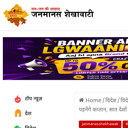
टॉप न्यूज़
Home
/
विदेश
/
विद
पहनेंगे कप्तान, सात देशो
देश
Janmanasshekhawati
ख