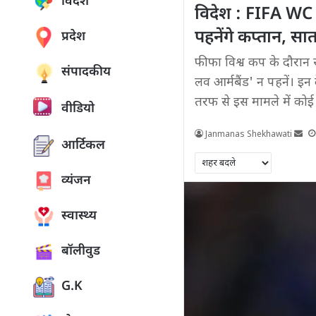
विदेश
विदेश : FIFA WC 
पहनेंगे कप्तान, सा
प्रदेश
फीफा विश्व कप के दौरान 
संपादकीय
लव आर्मबैंड' न पहनें। इन
तरफ से इस मामले में कोई
वीडियो
Janmanas Shekhawati
आर्टिकल
व्यंजन
स्वास्थ्य
बॉलीवुड
G.K