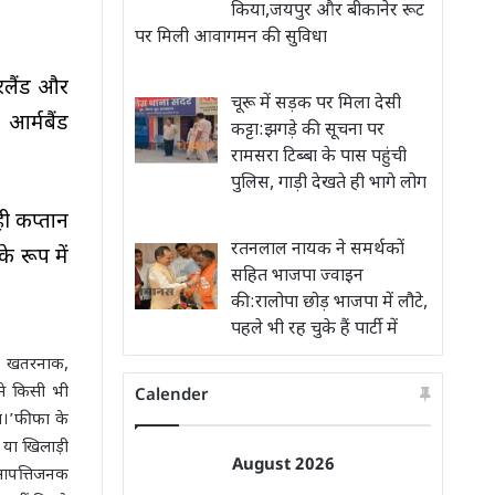
किया,जयपुर और बीकानेर रूट
पर मिली आवागमन की सुविधा
टजरलैंड और
चूरू में सड़क पर मिला देसी
आर्मबैंड
कट्टा:झगड़े की सूचना पर
रामसरा टिब्बा के पास पहुंची
पुलिस, गाड़ी देखते ही भागे लोग
ही कप्तान
रतनलाल नायक ने समर्थकों
े रूप में
सहित भाजपा ज्वाइन
की:रालोपा छोड़ भाजपा में लौटे,
पहले भी रह चुके हैं पार्टी में
फा खतरनाक,
उसे किसी भी
Calender
गा।’फीफा के
 या खिलाड़ी
August 2026
 आपत्तिजनक