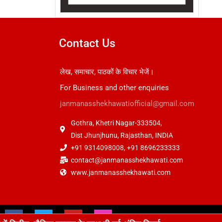
Contact Us
लेख, समाचार, पाठकों के विचार भेजें।
For Business and other enquiries
janmanasshekhawatiofficial@gmail.com
Gothra, Khetri Nagar-333504,
Dist Jhunjhunu, Rajasthan, INDIA
+91 9314098008, +91 8696233333
contact@janmanasshekhawati.com
www.janmanasshekhawati.com