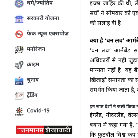
धर्म/ज्योतिष
इच्छा जाहिर की थी, ल
संघों ने सोमवार को ए
सरकारी योजना
की सलाह दी है।
फेक न्यूज एक्सपोज़
क्या है ‘वन लव’ आर्मब
मनोरंजन
‘वन लव’ आर्मबैंड स
अधिकारों से नहीं जुड
क्राइम
मान्यता नहीं है। य
खिलाड़ी समानता का संद
चुनाव
समर्थन किया जाता है,
ट्रेंडिंग
इन सात देशों ने जारी किया
Covid-19
इंग्लैंड, नीदरलैंड, वे
बयान में कहा गया है,
कि फुटबॉल विश्व कप 