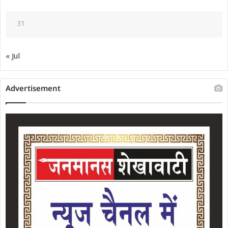
31
« Jul
Advertisement