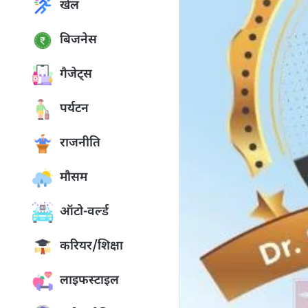
खेल
बिजनेस
गैजेट्स
पर्यटन
राजनीति
मौसम
ऑटो-वर्ल्ड
करियर/शिक्षा
लाइफस्टाइल