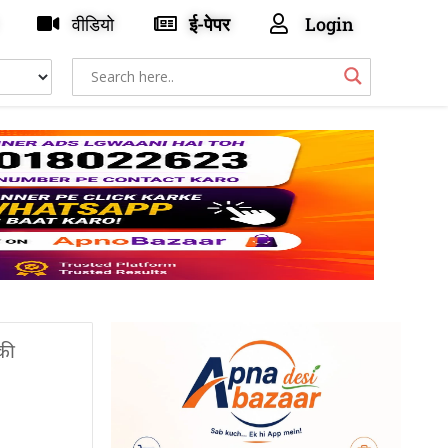
वीडियो
ई-पेपर
Login
 की