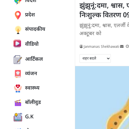
विदेश
झुंझुनूं:दमा, श्वास
निःशुल्क वितरण 0
प्रदेश
झुंझुनूं:दमा, श्वास, एलर्
संपादकीय
अक्टूबर को
वीडियो
Janmanas Shekhawati
आर्टिकल
व्यंजन
स्वास्थ्य
बॉलीवुड
G.K