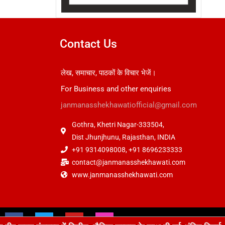
Contact Us
लेख, समाचार, पाठकों के विचार भेजें।
For Business and other enquiries
janmanasshekhawatiofficial@gmail.com
Gothra, Khetri Nagar-333504,
Dist Jhunjhunu, Rajasthan, INDIA
+91 9314098008, +91 8696233333
contact@janmanasshekhawati.com
www.janmanasshekhawati.com