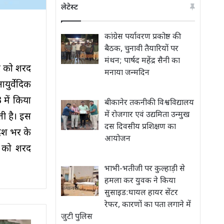
लेटेस्ट
कांग्रेस पर्यावरण प्रकोष्ठ की
बैठक, चुनावी तैयारियों पर
मंथन; पार्षद महेंद्र सैनी का
बर को शरद
मनाया जन्मदिन
युर्वेदिक
में किया
बीकानेर तकनीकी विश्वविद्यालय
में रोजगार एवं उद्यमिता उन्मुख
ती है। इस
दस दिवसीय प्रशिक्षण का
देश भर के
आयोजन
ा को शरद
भाभी-भतीजी पर कुल्हाड़ी से
हमला कर युवक ने किया
सुसाइड:घायल हायर सेंटर
रेफर, कारणों का पता लगाने में
जुटी पुलिस