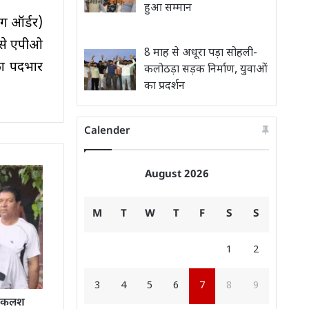
हुआ सम्मान
ग ऑर्डर)
ण से एपीओ
8 माह से अधूरा पड़ा सोहली-
का पदभार
कलोठड़ा सड़क निर्माण, युवाओं
का प्रदर्शन
Calender
August 2026
M
T
W
T
F
S
S
1
2
3
4
5
6
7
8
9
र कलश