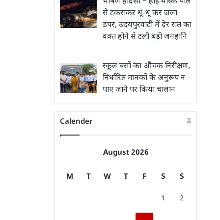
भीषण हादसा – हाई मास्क पोल
से टकराकर धूं-धूं कर जला
डंपर, उदयपुरवाटी में देर रात का
वक्त होने से टली बड़ी जनहानि
स्कूल बसों का औचक निरीक्षण,
निर्धारित मानकों के अनुरूप न
पाए जाने पर किया चालान
Calender
August 2026
M
T
W
T
F
S
S
1
2