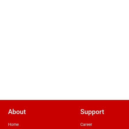
About
Support
Home
Career