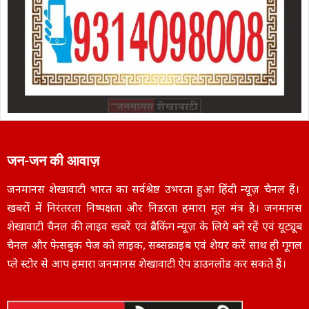
जन-जन की आवाज़
जनमानस शेखावाटी भारत का सर्वश्रेष्ठ उभरता हुआ हिंदी न्यूज़ चैनल हैं।
खबरों में निरंतरता निष्पक्षता और निडरता हमारा मूल मंत्र है। जनमानस
शेखावाटी चैनल की लाइव खबरें एवं ब्रैकिंग न्यूज़ के लिये बने रहें एवं यूट्यूब
चैनल और फेसबुक पेज को लाइक, सब्सक्राइब एवं शेयर करें साथ ही गूगल
प्ले स्टोर से आप हमारा जनमानस शेखावाटी ऐप डाउनलोड कर सकते हैं।