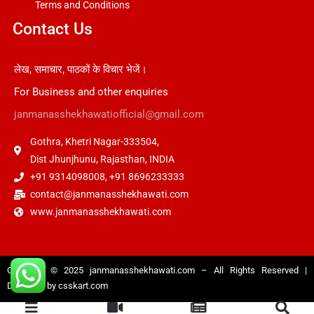
Terms and Conditions
Contact Us
लेख, समाचार, पाठकों के विचार भेजें।
For Business and other enquiries
janmanasshekhawatiofficial@gmail.com
Gothra, Khetri Nagar-333504,
Dist Jhunjhunu, Rajasthan, INDIA
+91 9314098008, +91 8696233333
contact@janmanasshekhawati.com
www.janmanasshekhawati.com
Copyright © 2025
janmanasshekhawati.com
– All Rights Reserved |
Designed by
csskart.com