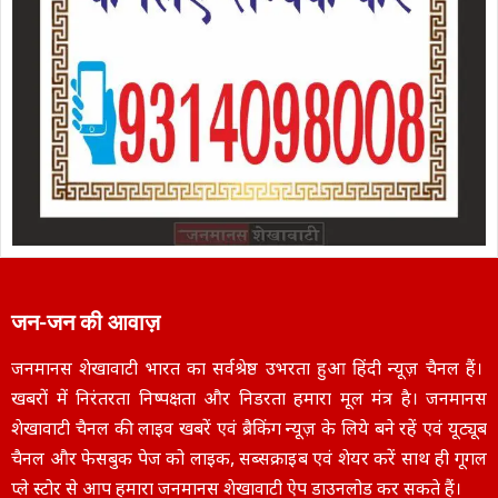
जन-जन की आवाज़
जनमानस शेखावाटी भारत का सर्वश्रेष्ठ उभरता हुआ हिंदी न्यूज़ चैनल हैं।
खबरों में निरंतरता निष्पक्षता और निडरता हमारा मूल मंत्र है। जनमानस
शेखावाटी चैनल की लाइव खबरें एवं ब्रैकिंग न्यूज़ के लिये बने रहें एवं यूट्यूब
चैनल और फेसबुक पेज को लाइक, सब्सक्राइब एवं शेयर करें साथ ही गूगल
प्ले स्टोर से आप हमारा जनमानस शेखावाटी ऐप डाउनलोड कर सकते हैं।