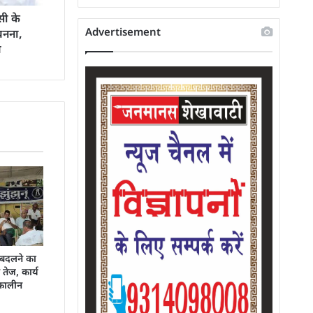
सी के
Advertisement
 बनना,
ब
 बदलने का
तेज, कार्य
तकालीन