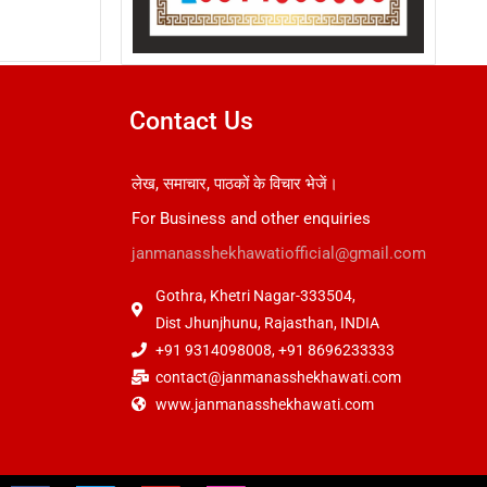
Contact Us
लेख, समाचार, पाठकों के विचार भेजें।
For Business and other enquiries
janmanasshekhawatiofficial@gmail.com
Gothra, Khetri Nagar-333504,
Dist Jhunjhunu, Rajasthan, INDIA
+91 9314098008, +91 8696233333
contact@janmanasshekhawati.com
www.janmanasshekhawati.com