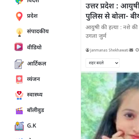
विदेश
उत्तर प्रदेश : आयु
पुलिस से बोला- बीय
प्रदेश
आयुषी की हत्या : नशे की 
संपादकीय
उगला जुर्म
वीडियो
Janmanas Shekhawati
आर्टिकल
व्यंजन
स्वास्थ्य
बॉलीवुड
G.K