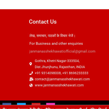
Contact Us
लेख, समाचार, पाठकों के विचार भेजें।
For Business and other enquiries
janmanasshekhawatiofficial@gmail.com
Gothra, Khetri Nagar-333504,
Dist Jhunjhunu, Rajasthan, INDIA
+91 9314098008, +91 8696233333
contact@janmanasshekhawati.com
www.janmanasshekhawati.com