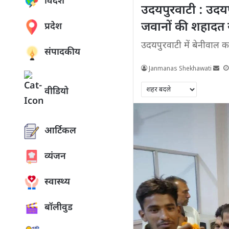
विदेश
उदयपुरवाटी : उदयप
जवानों की शहादत से
प्रदेश
उदयपुरवाटी में बेनीवाल क
संपादकीय
Janmanas Shekhawati
वीडियो
आर्टिकल
व्यंजन
स्वास्थ्य
बॉलीवुड