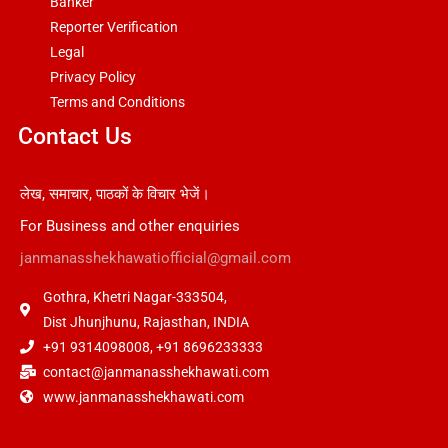
Banker
Reporter Verification
Legal
Privacy Policy
Terms and Conditions
Contact Us
लेख, समाचार, पाठकों के विचार भेजें।
For Business and other enquiries
janmanasshekhawatiofficial@gmail.com
Gothra, Khetri Nagar-333504,
Dist Jhunjhunu, Rajasthan, INDIA
+91 9314098008, +91 8696233333
contact@janmanasshekhawati.com
www.janmanasshekhawati.com