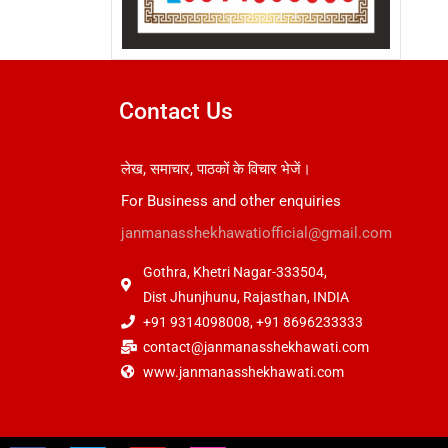
Contact Us
लेख, समाचार, पाठकों के विचार भेजें।
For Business and other enquiries
janmanasshekhawatiofficial@gmail.com
Gothra, Khetri Nagar-333504,
Dist Jhunjhunu, Rajasthan, INDIA
+91 9314098008, +91 8696233333
contact@janmanasshekhawati.com
www.janmanasshekhawati.com