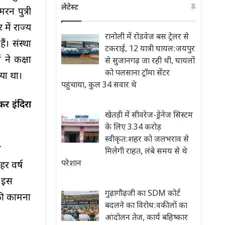
लेटेस्ट
रन पुत्री
में राज्य
रानोली में रोडवेज बस ट्रेलर से
ं। संस्था
टकराई, 12 यात्री घायल:जयपुर
 ने कक्षा
से सुजानगढ़ जा रही थी, घायलों
को पलसाना ट्रॉमा सेंटर
िया था।
पहुंचाया, कुल 34 सवार थे
कर इंदिरा
खेतड़ी में सीवरेज-ड्रेनेज सिस्टम
के लिए 3.34 करोड़
स्वीकृत:शहर को जलभराव से
ा
मिलेगी राहत, लंबे समय से थे
परेशान
हर वर्ष
। इस
गुढ़ागौढ़जी का SDM कोर्ट
की कामना
बदलने का विरोध:वकीलों का
आंदोलन तेज, कार्य बहिष्कार