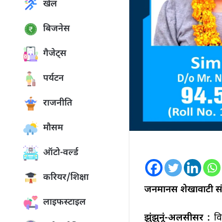
खेल
बिजनेस
गैजेट्स
पर्यटन
राजनीति
मौसम
ऑटो-वर्ल्ड
करियर/शिक्षा
जनमानस शेखावाटी संव
लाइफस्टाइल
झुंझुनूं-अलसीसर :
विद