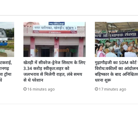
े टकराई,
खेतड़ी में सीवरेज-ड्रेनेज सिस्टम के लिए
गुढ़ागौढ़जी का SDM कोर्ट
जानगढ़
3.34 करोड़ स्वीकृत:शहर को
विरोध:वकीलों का आंदोलन 
 ट्रॉमा
जलभराव से मिलेगी राहत, लंबे समय
बहिष्कार के बाद अनिश्चि
थे
से थे परेशान
धरना शुरू
16 minutes ago
17 minutes ago