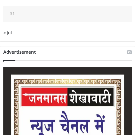
31
« Jul
Advertisement