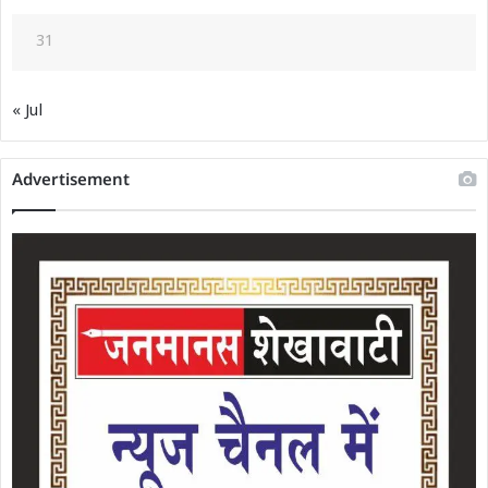
31
« Jul
Advertisement