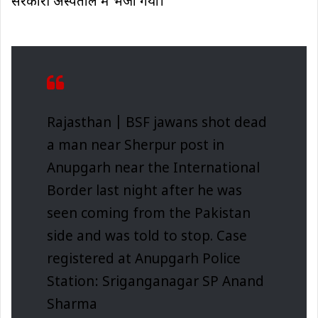
सरकारी अस्पताल में भेजा गया।
Rajasthan | BSF jawans shot dead
a man near Sherpur post in
Anupgarh near the International
Border last night after he was
seen coming from the Pakistan
side and was told to stop. Case
registered at Anupgarh Police
Station: Sriganganagar SP Anand
Sharma