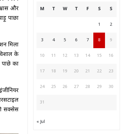
िश्वास और
M
T
W
T
F
S
S
ड़ू पोंछा
1
2
3
4
5
6
7
8
9
मिशन मिला
विशाल के
10
11
12
13
14
15
16
 पोंछे का
17
18
19
20
21
22
23
24
25
26
27
28
29
30
 इंजीनियर
परसेंटाइल
31
की सक्सेस
« Jul