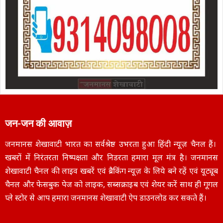
जन-जन की आवाज़
जनमानस शेखावाटी भारत का सर्वश्रेष्ठ उभरता हुआ हिंदी न्यूज़ चैनल हैं।
खबरों में निरंतरता निष्पक्षता और निडरता हमारा मूल मंत्र है। जनमानस
शेखावाटी चैनल की लाइव खबरें एवं ब्रैकिंग न्यूज़ के लिये बने रहें एवं यूट्यूब
चैनल और फेसबुक पेज को लाइक, सब्सक्राइब एवं शेयर करें साथ ही गूगल
प्ले स्टोर से आप हमारा जनमानस शेखावाटी ऐप डाउनलोड कर सकते हैं।