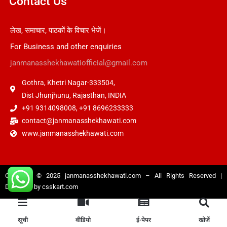
Contact Us
लेख, समाचार, पाठकों के विचार भेजें।
For Business and other enquiries
janmanasshekhawatiofficial@gmail.com
Gothra, Khetri Nagar-333504,
Dist Jhunjhunu, Rajasthan, INDIA
+91 9314098008, +91 8696233333
contact@janmanasshekhawati.com
www.janmanasshekhawati.com
Copyright © 2025
janmanasshekhawati.com
– All Rights Reserved |
Designed by
csskart.com
सूची
वीडियो
ई-पेपर
खोजें