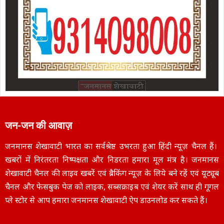
जन-जन की आवाज़
जनमानस शेखावाटी भारत का सर्वश्रेष्ठ उभरता हुआ हिंदी न्यूज़ चैनल हैं।
खबरों में निरंतरता निष्पक्षता और निडरता हमारा मूल मंत्र है। जनमानस
शेखावाटी चैनल की लाइव खबरें एवं ब्रैकिंग न्यूज़ के लिये बने रहें एवं यूट्यूब
चैनल और फेसबुक पेज को लाइक, सब्सक्राइब एवं शेयर करें साथ ही गूगल
प्ले स्टोर से आप हमारा जनमानस शेखावाटी ऐप डाउनलोड कर सकते हैं।