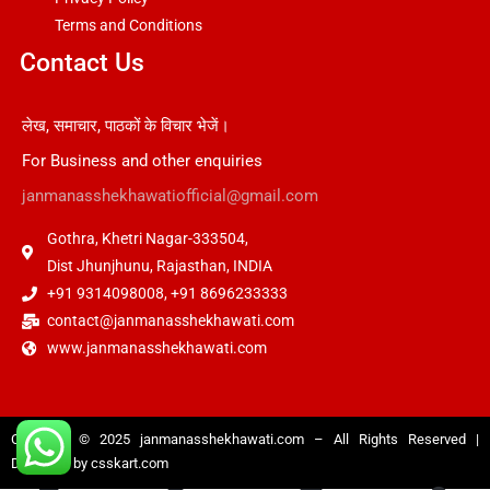
Terms and Conditions
Contact Us
लेख, समाचार, पाठकों के विचार भेजें।
For Business and other enquiries
janmanasshekhawatiofficial@gmail.com
Gothra, Khetri Nagar-333504,
Dist Jhunjhunu, Rajasthan, INDIA
+91 9314098008, +91 8696233333
contact@janmanasshekhawati.com
www.janmanasshekhawati.com
Copyright © 2025
janmanasshekhawati.com
– All Rights Reserved |
Designed by
csskart.com