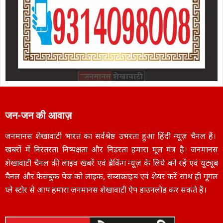
जन-जन की आवाज़
जनमानस शेखावाटी भारत का सर्वश्रेष्ठ उभरता हुआ हिंदी न्यूज़ चैनल हैं।
खबरों में निरंतरता निष्पक्षता और निडरता हमारा मूल मंत्र है। जनमानस
शेखावाटी चैनल की लाइव खबरें एवं ब्रैकिंग न्यूज़ के लिये बने रहें एवं यूट्यूब
चैनल और फेसबुक पेज को लाइक, सब्सक्राइब एवं शेयर करें साथ ही गूगल
प्ले स्टोर से आप हमारा जनमानस शेखावाटी ऐप डाउनलोड कर सकते हैं।