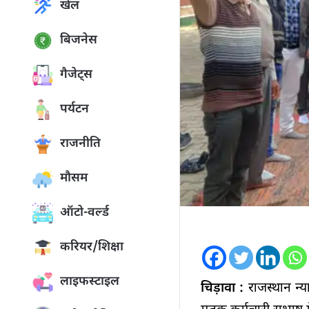
खेल
बिजनेस
गैजेट्स
पर्यटन
राजनीति
मौसम
ऑटो-वर्ल्ड
करियर/शिक्षा
लाइफस्टाइल
चिड़ावा :
राजस्थान न्या