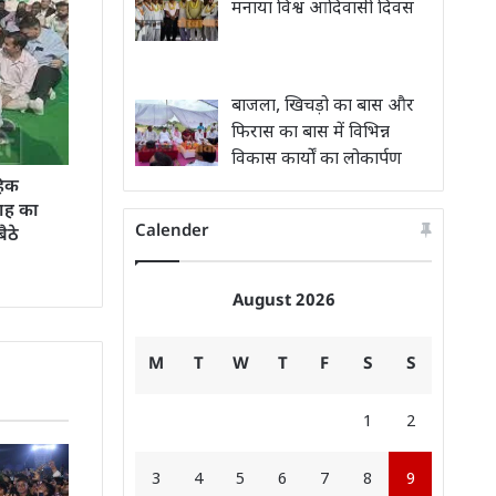
मनाया विश्व आदिवासी दिवस
बाजला, खिचड़ो का बास और
फिरास का बास में विभिन्न
विकास कार्यों का लोकार्पण
हिक
ाह का
Calender
ैठे
August 2026
M
T
W
T
F
S
S
1
2
3
4
5
6
7
8
9