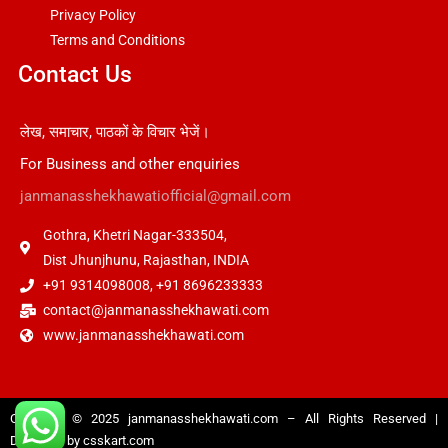
Privacy Policy
Terms and Conditions
Contact Us
लेख, समाचार, पाठकों के विचार भेजें।
For Business and other enquiries
janmanasshekhawatiofficial@gmail.com
Gothra, Khetri Nagar-333504,
Dist Jhunjhunu, Rajasthan, INDIA
+91 9314098008, +91 8696233333
contact@janmanasshekhawati.com
www.janmanasshekhawati.com
Copyright © 2025
janmanasshekhawati.com
– All Rights Reserved |
Designed by
csskart.com