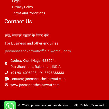
Legal
Privacy Policy
Terms and Conditions
Contact Us
लेख, समाचार, पाठकों के विचार भेजें।
For Business and other enquiries
janmanasshekhawatiofficial@gmail.com
Gothra, Khetri Nagar-333504,
Dist Jhunjhunu, Rajasthan, INDIA
+91 9314098008, +91 8696233333
contact@janmanasshekhawati.com
www.janmanasshekhawati.com
Copyright © 2025
janmanasshekhawati.com
– All Rights Reserved |