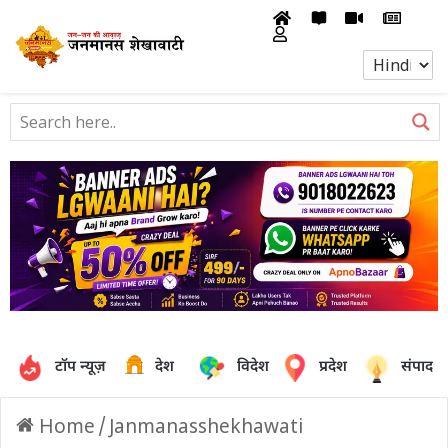
टॉप न्यूज़
देश
विदेश
प्रदेश
संपादक
Home
/
Janmanasshekhawati