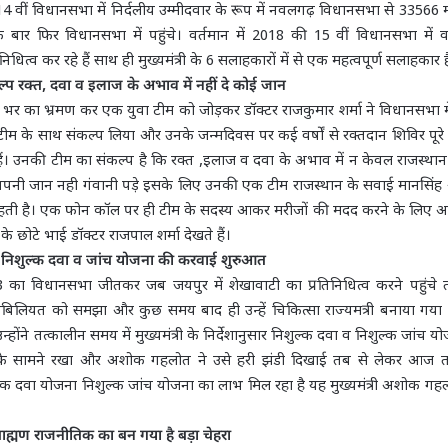
 वीं विधानसभा में निर्दलीय उम्मीदवार के रूप में नवलगढ़ विधानसभा से 33566 म
ार फिर विधानसभा में पहुंचे। वर्तमान में 2018 की 15 वीं विधानसभा में
ित्व कर रहे हैं साथ ही मुख्यमंत्री के 6 सलाहकारों में से एक महत्वपूर्ण सलाहकार ह
ल्प रक्त, दवा व इलाज के अभाव में नहीं दे कोई जान
रदेश भर का भ्रमण कर एक युवा टीम को जोड़कर डॉक्टर राजकुमार शर्मा ने विधानसभा में
टीम के साथ संकल्प लिया और उनके जन्मदिवस पर कई वर्षों से रक्तदान शिविर पूरे प्
। उनकी टीम का संकल्प है कि रक्त ,इलाज व दवा के अभाव में न केवल राजस्थान 
अपनी जान नही गंवानी पड़े इसके लिए उनकी एक टीम राजस्थान के सवाई मानसिंह अ
 रहती है। एक फोन कॉल पर ही टीम के सदस्य आकर मरीजों की मदद करने के लिए आत
मा के छोटे भाई डॉक्टर राजपाल शर्मा देखते हैं।
 हुए निशुल्क दवा व जांच योजना की करवाई शुरुआत
3 का विधानसभा जीतकर जब जयपुर में शेखावाटी का प्रतिनिधित्व करने पहुंचे तो 
लियत को समझा और कुछ समय बाद ही उन्हें चिकित्सा राज्यमत्री बनाया गय
उन्होंने तत्कालीन समय में मुख्यमंत्री के निर्देशानुसार निशुल्क दवा व निशुल्क जांच य
री के सामने रखा और अशोक गहलोत ने उसे हरी झंडी दिखाई तब से लेकर आज
ल्क दवा योजना निशुल्क जांच योजना का लाभ मिल रहा है यह मुख्यमंत्री अशोक ग
राह्मण राजनीतिक का बन गया है बड़ा चेहरा