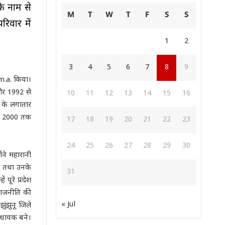
के नाम से
M
T
W
T
F
S
S
रिवार में
1
2
3
4
5
6
7
8
9
ं m.a. किया।
 और 1992 से
10
11
12
13
14
15
16
य के लगातार
 से 2000 तक
17
18
19
20
21
22
23
24
25
26
27
28
29
30
ोंने महारानी
की तथा उनके
31
पूरे प्रदेश
राजनीति की
« Jul
ुंझुनू जिले
िधायक बने।