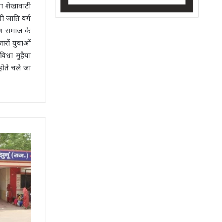
ता शेखावाटी
ी जाति वर्ग
्मण समाज के
ारों युवाओं
िधा मुहैया
होते चले जा