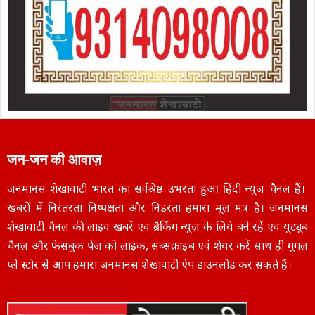
जन-जन की आवाज़
जनमानस शेखावाटी भारत का सर्वश्रेष्ठ उभरता हुआ हिंदी न्यूज़ चैनल हैं।
खबरों में निरंतरता निष्पक्षता और निडरता हमारा मूल मंत्र है। जनमानस
शेखावाटी चैनल की लाइव खबरें एवं ब्रैकिंग न्यूज़ के लिये बने रहें एवं यूट्यूब
चैनल और फेसबुक पेज को लाइक, सब्सक्राइब एवं शेयर करें साथ ही गूगल
प्ले स्टोर से आप हमारा जनमानस शेखावाटी ऐप डाउनलोड कर सकते हैं।