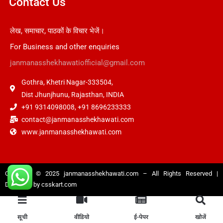
Contact Us
लेख, समाचार, पाठकों के विचार भेजें।
For Business and other enquiries
janmanasshekhawatiofficial@gmail.com
Gothra, Khetri Nagar-333504,
Dist Jhunjhunu, Rajasthan, INDIA
+91 9314098008, +91 8696233333
contact@janmanasshekhawati.com
www.janmanasshekhawati.com
Copyright © 2025
janmanasshekhawati.com
– All Rights Reserved |
Designed by
csskart.com
सूची
वीडियो
ई-पेपर
खोजें