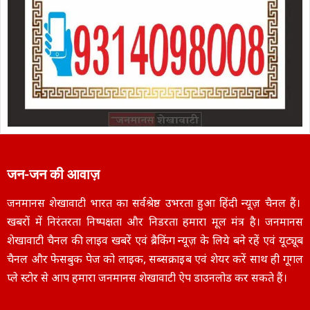
जन-जन की आवाज़
जनमानस शेखावाटी भारत का सर्वश्रेष्ठ उभरता हुआ हिंदी न्यूज़ चैनल हैं।
खबरों में निरंतरता निष्पक्षता और निडरता हमारा मूल मंत्र है। जनमानस
शेखावाटी चैनल की लाइव खबरें एवं ब्रैकिंग न्यूज़ के लिये बने रहें एवं यूट्यूब
चैनल और फेसबुक पेज को लाइक, सब्सक्राइब एवं शेयर करें साथ ही गूगल
प्ले स्टोर से आप हमारा जनमानस शेखावाटी ऐप डाउनलोड कर सकते हैं।