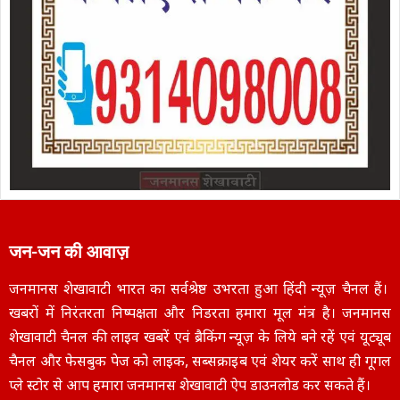
जन-जन की आवाज़
जनमानस शेखावाटी भारत का सर्वश्रेष्ठ उभरता हुआ हिंदी न्यूज़ चैनल हैं।
खबरों में निरंतरता निष्पक्षता और निडरता हमारा मूल मंत्र है। जनमानस
शेखावाटी चैनल की लाइव खबरें एवं ब्रैकिंग न्यूज़ के लिये बने रहें एवं यूट्यूब
चैनल और फेसबुक पेज को लाइक, सब्सक्राइब एवं शेयर करें साथ ही गूगल
प्ले स्टोर से आप हमारा जनमानस शेखावाटी ऐप डाउनलोड कर सकते हैं।