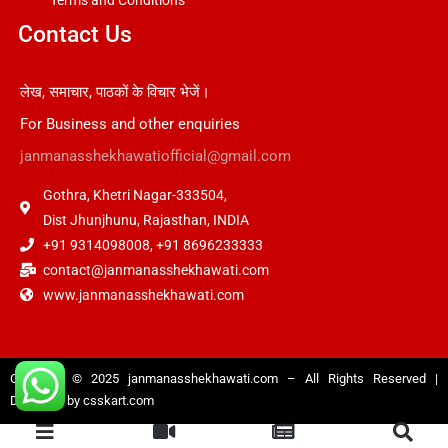
Contact Us
लेख, समाचार, पाठकों के विचार भेजें।
For Business and other enquiries
janmanasshekhawatiofficial@gmail.com
Gothra, Khetri Nagar-333504,
Dist Jhunjhunu, Rajasthan, INDIA
+91 9314098008, +91 8696233333
contact@janmanasshekhawati.com
www.janmanasshekhawati.com
Copyright © 2025
janmanasshekhawati.com
– All Rights Reserved |
Designed by
csskart.com