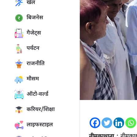
खेल
बिजनेस
गैजेट्स
पर्यटन
राजनीति
मौसम
ऑटो-वर्ल्ड
करियर/शिक्षा
लाइफस्टाइल
नीमकाथाना :
नीमकाथान