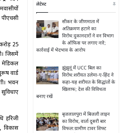
लेटेस्ट
ामवासीयों
ं पीएचसी
सीकर के जीणमाता में
अतिक्रमण हटाने का
विरोध:दुकानदारों ने वन विभाग
के ऑफिस पर लगाए नारे;
 करोड़ 25
कार्रवाई में भेदभाव के आरोप
। जिसमें
म, मेडिकल
झुंझुनूं में UCC बिल का
रूष वार्ड
विरोध:शरीयत उलेमा-ए-हिंद ने
ोगी। भवन
कहा-यह शरीयत के सिद्धांतों के
खिलाफ; देश की विविधता
 सुविधाए
बनाए रखें
बृजलालपुरा में बिजली लाइन
िधि हरिजी
का विरोध, वार्ता दूसरी बार
व, विकास
विफल:ग्रामीण टावर शिफ्ट