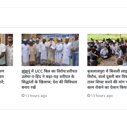
रमण
झुंझुनूं में UCC बिल का विरोध:शरीयत
बृजलालपुरा में बिजली ला
 वन
उलेमा-ए-हिंद ने कहा-यह शरीयत के
विरोध, वार्ता दूसरी बार वि
रे;
सिद्धांतों के खिलाफ; देश की विविधता
टावर शिफ्ट करने की मांग प
बनाए रखें
काम रोकने का ऐलान किय
13 hours ago
13 hours ago